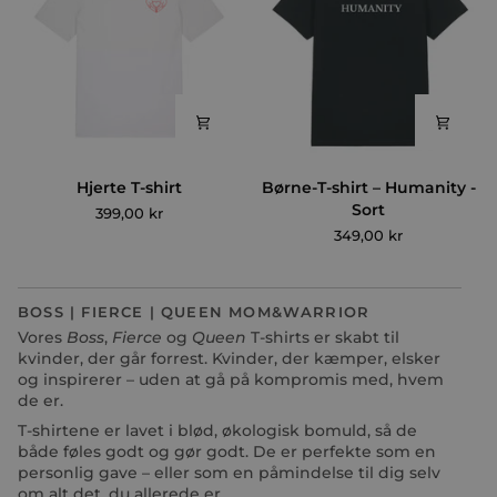
Hjerte
Børne-
Hjerte T-shirt
Børne-T-shirt – Humanity -
T-
T-
Sort
399,00 kr
shirt
shirt
349,00 kr
–
Humanity
-
Sort
BOSS | FIERCE | QUEEN MOM&WARRIOR
Vores
Boss
,
Fierce
og
Queen
T-shirts er skabt til
kvinder, der går forrest. Kvinder, der kæmper, elsker
og inspirerer – uden at gå på kompromis med, hvem
de er.
T-shirtene er lavet i blød, økologisk bomuld, så de
både føles godt og gør godt. De er perfekte som en
personlig gave – eller som en påmindelse til dig selv
om alt det, du allerede er.