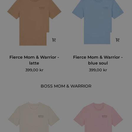
pink
Fierce
Fierce
Fierce Mom & Warrior -
Fierce Mom & Warrior -
Mom
Mom
latte
blue soul
&
&
399,00 kr
399,00 kr
Warrior
Warrior
-
-
latte
blue
BOSS MOM & WARRIOR
soul