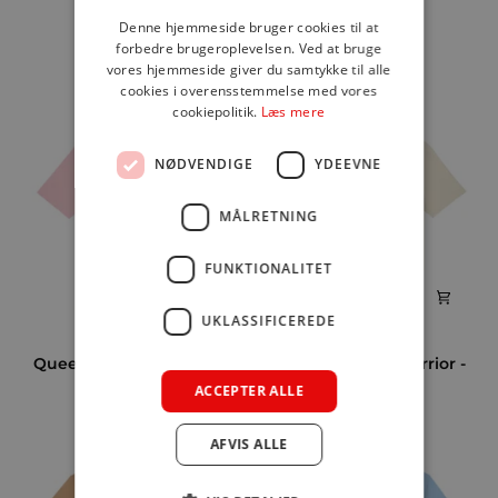
399,00 kr
Warrior
Warrior
Denne hjemmeside bruger cookies til at
-
-
forbedre brugeroplevelsen. Ved at bruge
latte
blue
QUEEN MOM & WARRIOR
vores hjemmeside giver du samtykke til alle
soul
cookies i overensstemmelse med vores
cookiepolitik.
Læs mere
NØDVENDIGE
YDEEVNE
MÅLRETNING
FUNKTIONALITET
UKLASSIFICEREDE
Queen
Queen
Queen Mom & Warrior -
Queen Mom & Warrior -
Mom
Mom
cotton pink
natur
ACCEPTER ALLE
&
&
399,00 kr
399,00 kr
Warrior
Warrior
-
-
AFVIS ALLE
cotton
natur
pink