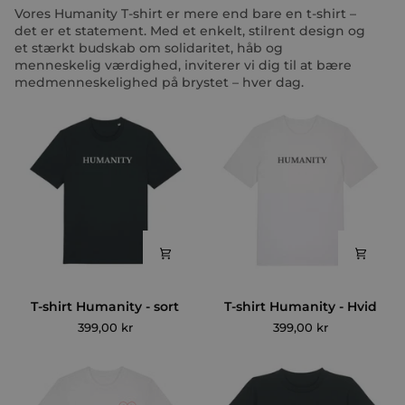
Vores Humanity T-shirt er mere end bare en t-shirt –
det er et statement. Med et enkelt, stilrent design og
et stærkt budskab om solidaritet, håb og
menneskelig værdighed, inviterer vi dig til at bære
medmenneskelighed på brystet – hver dag.
T-
T-
T-shirt Humanity - sort
T-shirt Humanity - Hvid
shirt
shirt
399,00 kr
399,00 kr
Humanity
Humanity
-
-
sort
Hvid