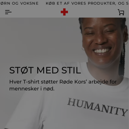
Spring
 OG VOKSNE
KØB ET AF VORES PRODUKTER, OG STØT
til
indhold
Ku
STØT MED STIL
Hver T-shirt støtter Røde Kors’ arbejde for
mennesker i nød.