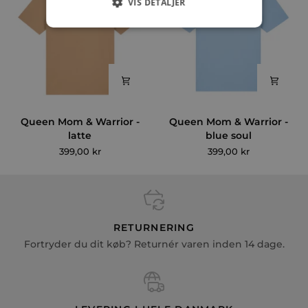
VIS DETALJER
Queen
Queen
Queen Mom & Warrior -
Queen Mom & Warrior -
Mom
Mom
latte
blue soul
&
&
399,00 kr
399,00 kr
Warrior
Warrior
-
-
latte
blue
soul
RETURNERING
Fortryder du dit køb? Returnér varen inden 14 dage.