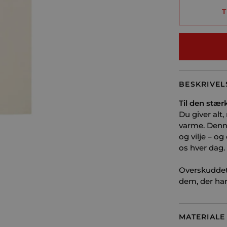
T
BESKRIVEL
Til den stær
Du giver alt
varme. Denne
og vilje – o
os hver dag.
Overskuddet 
dem, der har
MATERIALE