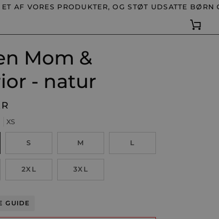
F VORES PRODUKTER, OG STØT UDSATTE BØRN OG V
Kurv
en Mom &
ior - natur
KR
E
XS
S
M
L
2XL
3XL
E GUIDE