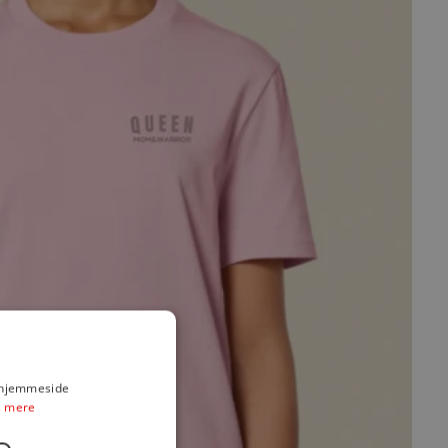
s hjemmeside
 mere