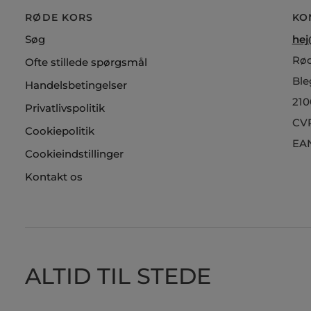
RØDE KORS
KO
Søg
hej
Rød
Ofte stillede spørgsmål
Ble
Handelsbetingelser
210
Privatlivspolitik
CVR
Cookiepolitik
EAN
Cookieindstillinger
Kontakt os
ALTID TIL STEDE