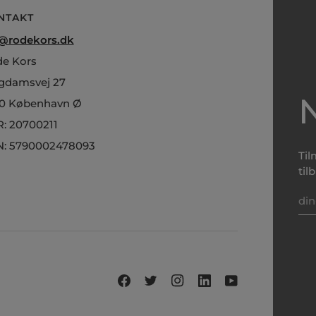
NTAKT
@rodekors.dk
e Kors
gdamsvej 27
0 København Ø
: 20700211
: 5790002478093
Til
til