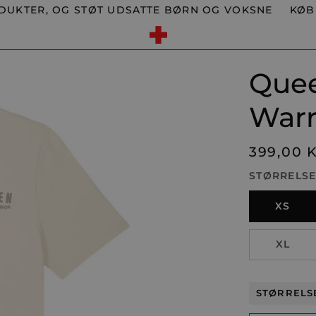
R, OG STØT UDSATTE BØRN OG VOKSNE
KØB ET A
Que
Warr
399,00 
STØRRELS
XS
XL
STØRRELS