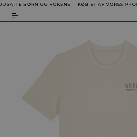
Spring
TTE BØRN OG VOKSNE
KØB ET AF VORES PRODUKTE
til
indhold