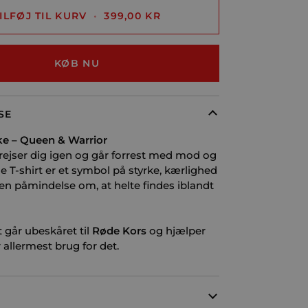
ILFØJ TIL KURV
•
399,00 KR
KØB NU
SE
ke – Queen & Warrior
, rejser dig igen og går forrest med mod og
 T-shirt er et symbol på styrke, kærlighed
g en påmindelse om, at helte findes iblandt
går ubeskåret til
Røde Kors
og hjælper
 allermest brug for det.