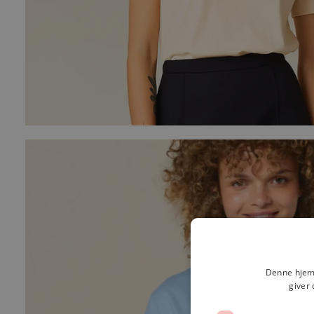
Denne hjemm
giver 