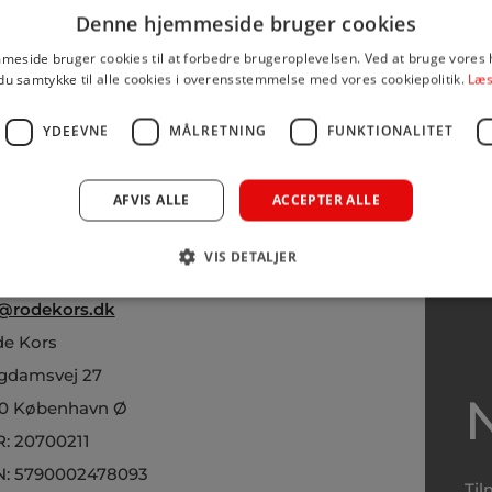
Denne hjemmeside bruger cookies
eside bruger cookies til at forbedre brugeroplevelsen. Ved at bruge vore
du samtykke til alle cookies i overensstemmelse med vores cookiepolitik.
Læs
YDEEVNE
MÅLRETNING
FUNKTIONALITET
AFVIS ALLE
ACCEPTER ALLE
VIS DETALJER
NTAKT
@rodekors.dk
e Kors
gdamsvej 27
0 København Ø
: 20700211
: 5790002478093
Til