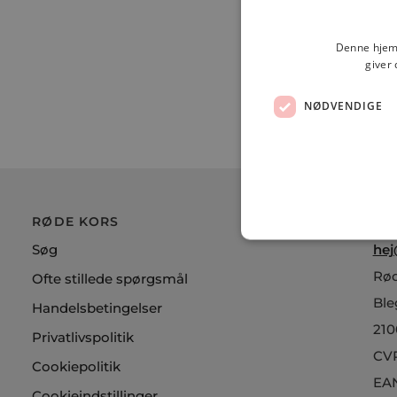
Denne hjemm
giver 
NØDVENDIGE
RØDE KORS
KO
Søg
hej
Rød
Ofte stillede spørgsmål
Ble
Handelsbetingelser
210
Privatlivspolitik
CVR
Cookiepolitik
EAN
Cookieindstillinger