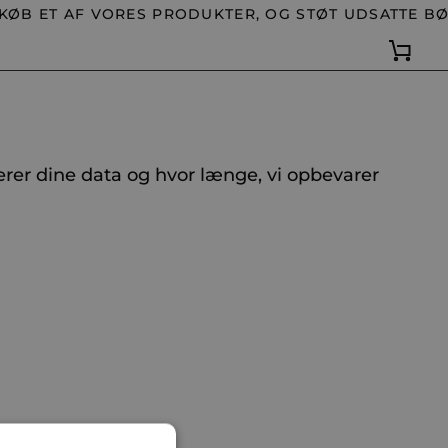
ØB ET AF VORES PRODUKTER, OG STØT UDSATTE BØ
Kurv
erer dine data og hvor længe, vi opbevarer