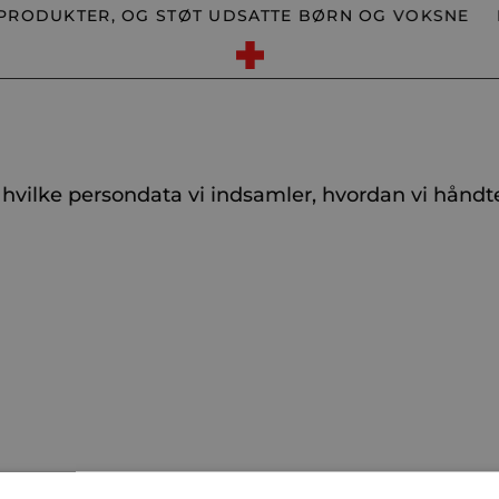
PRODUKTER, OG STØT UDSATTE BØRN OG VOKSNE
K
, hvilke persondata vi indsamler, hvordan vi håndt