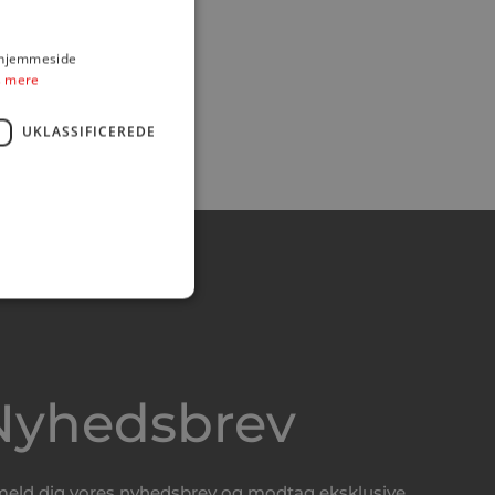
s hjemmeside
 mere
UKLASSIFICEREDE
Nyhedsbrev
meld dig vores nyhedsbrev og modtag eksklusive