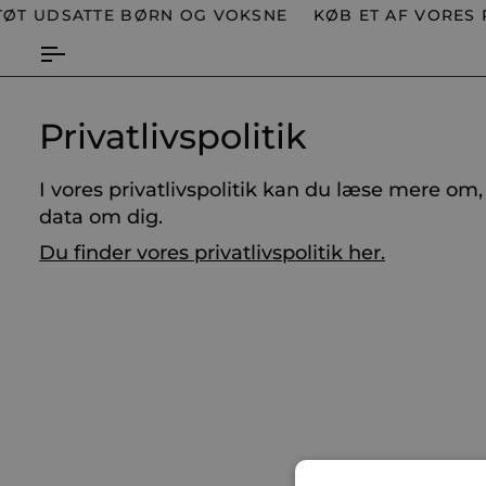
Spring
TØT UDSATTE BØRN OG VOKSNE
KØB ET AF VORES 
til
indhold
Privatlivspolitik
I vores privatlivspolitik kan du læse mere om
data om dig.
Du finder vores privatlivspolitik her.