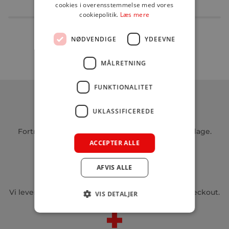
cookies i overensstemmelse med vores
cookiepolitik.
Læs mere
NØDVENDIGE
YDEEVNE
MÅLRETNING
FUNKTIONALITET
UKLASSIFICEREDE
RETUNERING
Fortryder du dit køb? Returnér varen inden 14 dage.
ACCEPTER ALLE
AFVIS ALLE
LEVERING I HELE DANMARK
Vi leverer i hel Danmark – fragtpriser vises ved checkout.
VIS DETALJER