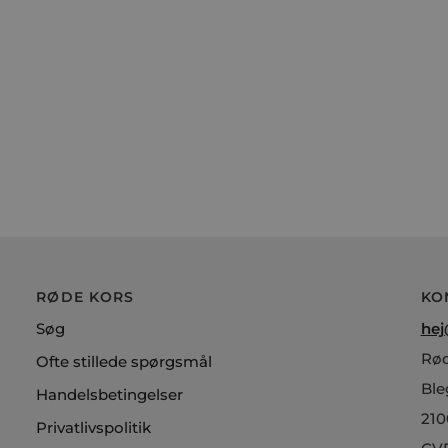
RØDE KORS
KO
Søg
hej
Rød
Ofte stillede spørgsmål
Ble
Handelsbetingelser
210
Privatlivspolitik