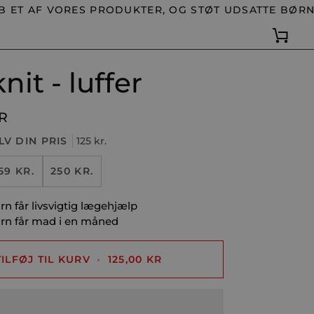
F VORES PRODUKTER, OG STØT UDSATTE BØRN OG V
Kurv
it - luffer
KR
LV DIN PRIS
125 kr.
59 KR.
250 KR.
arn får livsvigtig lægehjælp
børn får mad i en måned
TILFØJ TIL KURV
•
125,00 KR