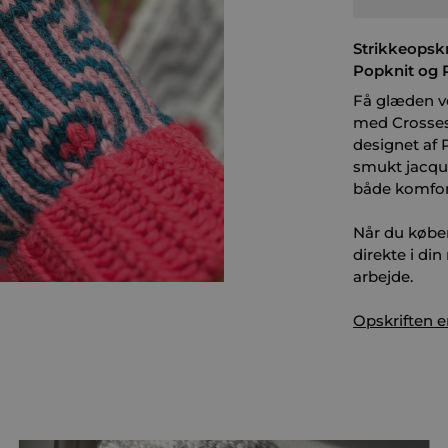
Strikkeopskr
Popknit og 
Få glæden ve
med Crosses 
designet af 
smukt jacqu
både komfort 
Når du købe
direkte i di
arbejde.
Opskriften e