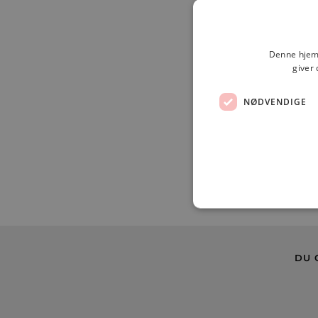
Denne hjemm
giver 
NØDVENDIGE
DU 