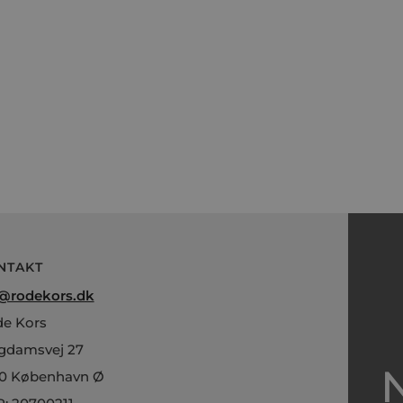
NTAKT
@rodekors.dk
e Kors
gdamsvej 27
0 København Ø