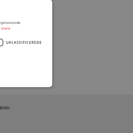
s hjemmeside
 mere
UKLASSIFICEREDE
DIG!