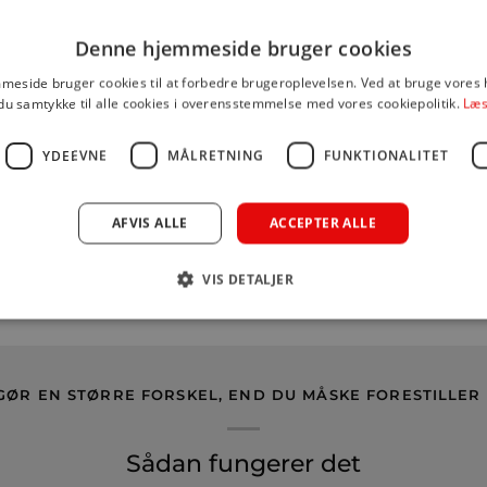
DU KAN MÅSKE OGSÅ LIDE DET HER
Denne hjemmeside bruger cookies
eside bruger cookies til at forbedre brugeroplevelsen. Ved at bruge vore
du samtykke til alle cookies i overensstemmelse med vores cookiepolitik.
Læs
YDEEVNE
MÅLRETNING
FUNKTIONALITET
AFVIS ALLE
ACCEPTER ALLE
VIS DETALJER
GØR EN STØRRE FORSKEL, END DU MÅSKE FORESTILLER 
Sådan fungerer det