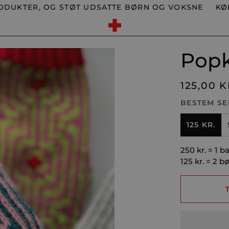
R, OG STØT UDSATTE BØRN OG VOKSNE
KØB ET A
Popkn
125,00 
BESTEM SE
125 KR.
250 kr. = 1 b
125 kr. = 2 