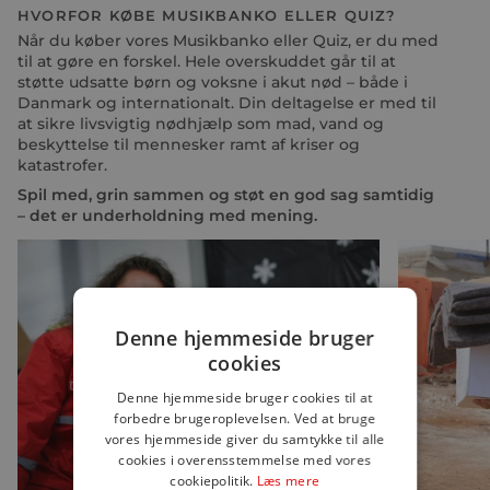
HVORFOR KØBE MUSIKBANKO ELLER QUIZ?
Når du køber vores Musikbanko eller Quiz, er du med
til at gøre en forskel. Hele overskuddet går til at
støtte udsatte børn og voksne i akut nød – både i
Danmark og internationalt. Din deltagelse er med til
at sikre livsvigtig nødhjælp som mad, vand og
beskyttelse til mennesker ramt af kriser og
katastrofer.
Spil med, grin sammen og støt en god sag samtidig
– det er underholdning med mening.
Zoom
Zoom
Denne hjemmeside bruger
cookies
Denne hjemmeside bruger cookies til at
forbedre brugeroplevelsen. Ved at bruge
vores hjemmeside giver du samtykke til alle
cookies i overensstemmelse med vores
cookiepolitik.
Læs mere