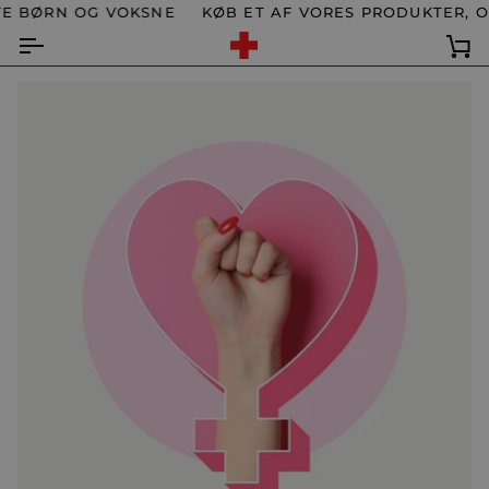
Spring
 BØRN OG VOKSNE
KØB ET AF VORES PRODUKTER, OG
til
indhold
Ku