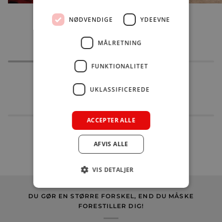
NØDVENDIGE
YDEEVNE
MÅLRETNING
FUNKTIONALITET
DU KAN MÅSKE OGSÅ LIDE DET HER
UKLASSIFICEREDE
ACCEPTER ALLE
AFVIS ALLE
VIS DETALJER
DU GØR EN STØRRE FORSKEL, END DU MÅSKE
FORESTILLER DIG!