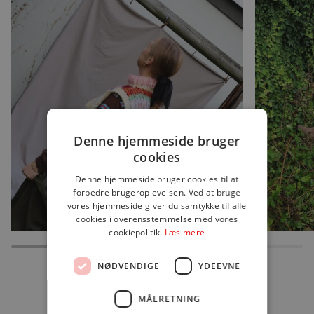
Zoom
Zoom
Denne hjemmeside bruger
cookies
Denne hjemmeside bruger cookies til at
forbedre brugeroplevelsen. Ved at bruge
vores hjemmeside giver du samtykke til alle
cookies i overensstemmelse med vores
cookiepolitik.
Læs mere
NØDVENDIGE
YDEEVNE
DU KAN MÅSKE OGSÅ LIDE DET HER
MÅLRETNING