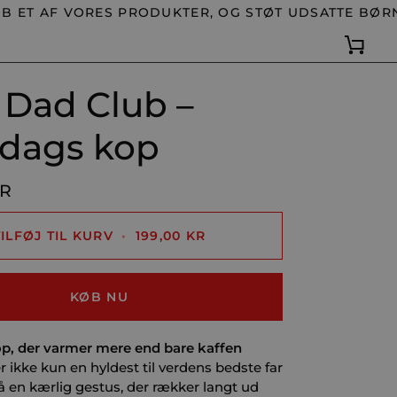
 AF VORES PRODUKTER, OG STØT UDSATTE BØRN OG
Kurv
 Dad Club –
 dags kop
KR
TILFØJ TIL KURV
•
199,00 KR
KØB NU
op, der varmer mere end bare kaffen
 ikke kun en hyldest til verdens bedste far
å en kærlig gestus, der rækker langt ud