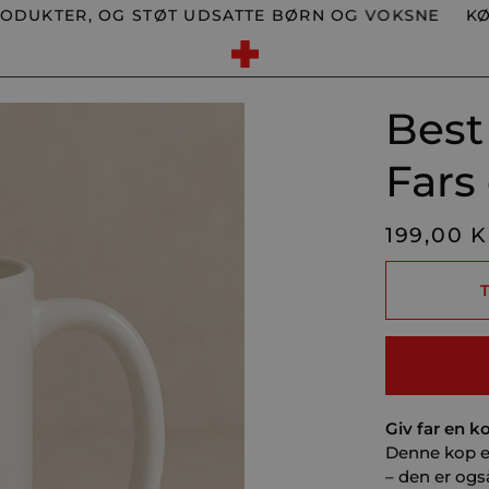
TER, OG STØT UDSATTE BØRN OG VOKSNE
KØB ET
Best
Fars
199,00 
Giv far en k
Denne kop er
– den er ogs