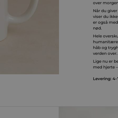
over morgen
Når du giver
viser du ik
er også med 
nød.
Hele oversku
humanitære i
håb og trygh
verden over.
Lige nu er b
med hjerte – 
Levering: 4