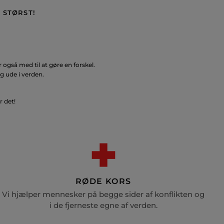
 STØRST!
også med til at gøre en forskel.
g ude i verden.
r det!
RØDE KORS
Vi hjælper mennesker på begge sider af konflikten og
i de fjerneste egne af verden.