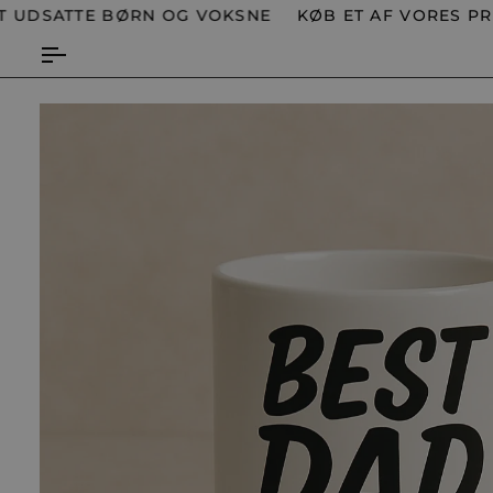
Spring
SATTE BØRN OG VOKSNE
KØB ET AF VORES PRODUK
til
indhold