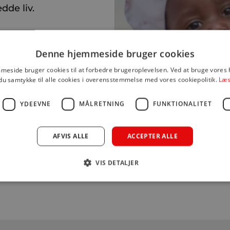
dde liv.
Denne hjemmeside bruger cookies
eside bruger cookies til at forbedre brugeroplevelsen. Ved at bruge vore
DU KAN MÅSKE OGSÅ LIDE DET HER
du samtykke til alle cookies i overensstemmelse med vores cookiepolitik.
Læs
YDEEVNE
MÅLRETNING
FUNKTIONALITET
AFVIS ALLE
ACCEPTER ALLE
VIS DETALJER