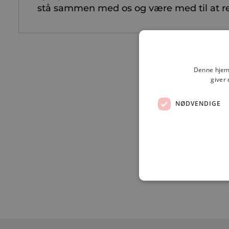
stå sammen med os og være med til at re
Denne hjemm
giver 
NØDVENDIGE