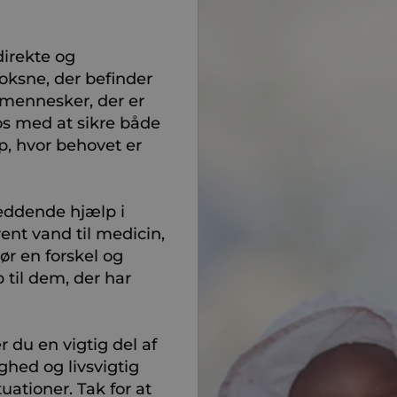
direkte og
oksne, der befinder
e mennesker, der er
 os med at sikre både
p, hvor behovet er
reddende hjælp i
ent vand til medicin,
ør en forskel og
 til dem, der har
r du en vigtig del af
hed og livsvigtig
uationer. Tak for at