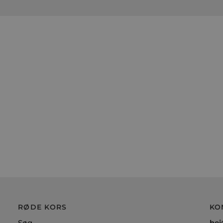
RØDE KORS
KO
Søg
hej