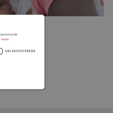
s hjemmeside
 mere
UKLASSIFICEREDE