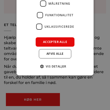
MÅLRETNING
FUNKTIONALITET
ET TELTVARMESÆT TIL EN FAMILIE
UKLASSIFICEREDE
Hjælp en udsat familie med at holde varmen og
ACCEPTER ALLE
skabe komfort i barske omgivelser. Et
teltvarmesæt er en essentiel løsning i kriseramte
områder, hvor varme og beskyttelse er afgørende
AFVIS ALLE
for overlevelse og trivsel.
Når du køber et teltvarmesæt, modtager du et
VIS DETALJER
gavebevis, som du kan hænge op eller give videre
til en, du holder af, så I sammen kan gøre en
forskel for en familie i nød.
KØB HER