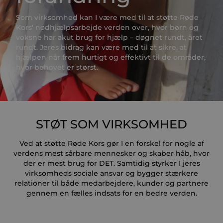
Som virksomhed kan I være med til at støtte Røde
Kors' nødhjælpsarbejde verden over, hvor børn og
voksne har akut brug for hjælp – døgnet rundt, året
rundt. Jeres bidrag kan være med til at sikre, at
hjælpen når frem hurtigt og effektivt til de områder,
hvor behovet er størst.
STØT SOM VIRKSOMHED
Ved at støtte Røde Kors gør I en forskel for nogle af
verdens mest sårbare mennesker og skaber håb, hvor
der er mest brug for DET. Samtidig styrker I jeres
virksomheds sociale ansvar og bygger stærkere
relationer til både medarbejdere, kunder og partnere
gennem en fælles indsats for en bedre verden.