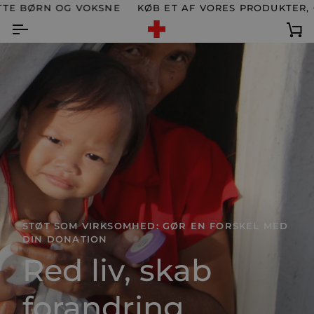
Spring
 BØRN OG VOKSNE
KØB ET AF VORES PRODUKTER, OG
til
indhold
Ku
STØT SOM VIRKSOMHED: GØR EN FORSKEL MED
DIN DONATION
Red liv, skab
forandring